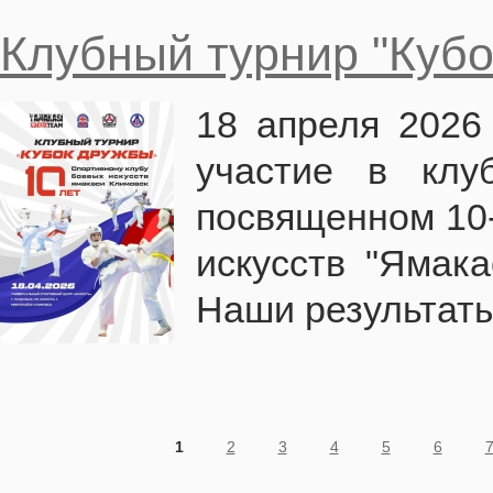
Клубный турнир "Куб
18 апреля 2026
участие в клу
посвященном 10-
искусств "Ямака
Наши результат
Страницы
1
2
3
4
5
6