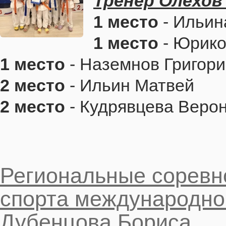
Тренер Олехов 
1 место
- Ильин
1 место
- Юрико
1 место
- Наземнов Григор
2 место
- Ильин Матвей
2 место
- Кудрявцева Веро
Региональные соревн
спорта международно
Дубенцова Бориса