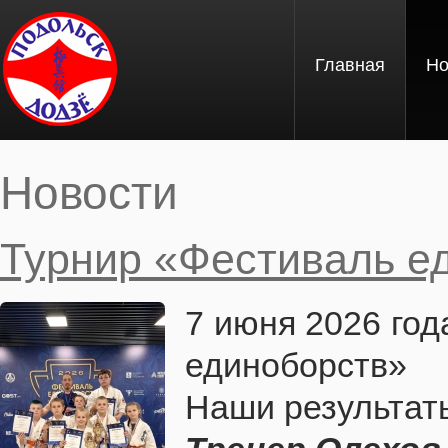
Перейти к основному содержанию
Главная
Но
Новости
Вы здесь
Турнир «Фестиваль е
7 июня 2026 го
единоборств»
Наши результат