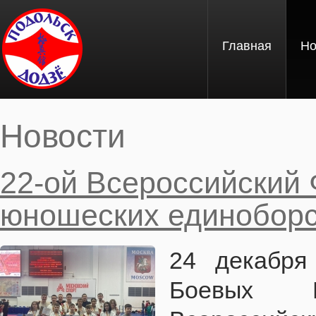
Перейти к основному содержанию
Главная
Но
Новости
Вы здесь
22-ой Всероссийский 
юношеских единоборс
24 декабря
Боевых И