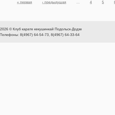
Страницы
« первая
‹ предыдущая
…
4
5
2026 © Клуб карате кекушинкай Подольск-Додзе
Телефоны: 8(4967) 64-54-73, 8(4967) 64-33-64