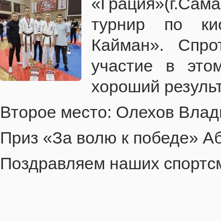
«Грация»(г.С
турнир по ки
Кайман». Спро
участие в это
хороший результ
Второе место: Олехов Влад
Приз «За волю к победе» Аб
Поздравляем наших спортсм