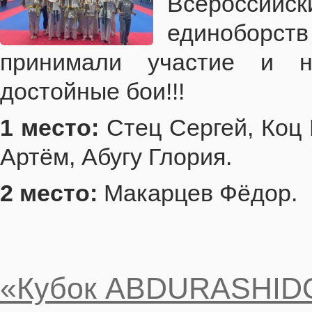
Всероссийск
единоборс
принимали участие и н
достойные бои!!!
1 место:
Стец Сергей, Коц
Артём, Абугу Глория.
2 место:
Макарцев Фёдор.
«Кубок ABDURASHIDO