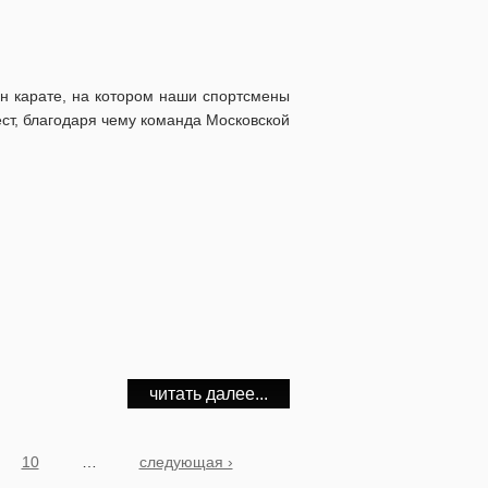
н карате, на котором наши спортсмены
ест, благодаря чему команда Московской
читать далее...
10
…
следующая ›