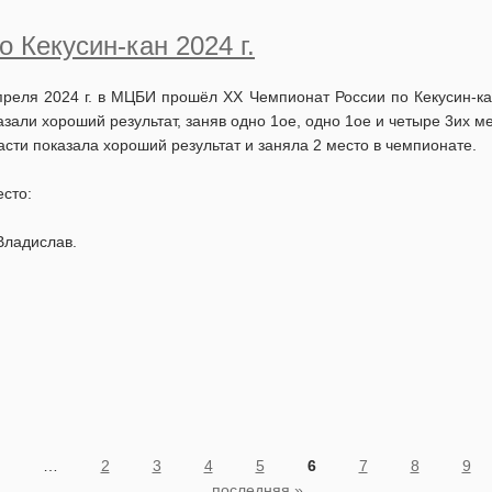
 Кекусин-кан 2024 г.
преля 2024 г. в МЦБИ прошёл XX Чемпионат России по Кекусин-ка
азали хороший результат, заняв одно 1ое, одно 1ое и четыре 3их м
асти показала хороший результат и заняла 2 место в чемпионате.
есто:
Владислав.
…
2
3
4
5
6
7
8
9
последняя »