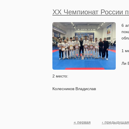
XX Чемпионат России по
6 а
пок
обл
1 м
Ли 
2 место:
Колесников Владислав
Страницы
« первая
‹ предыдущая