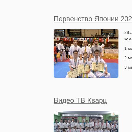
Первенство Японии 202
28.
ком
1 м
2 м
3 м
Видео ТВ Кварц