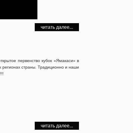
читать далее...
открытое первенство кубок «Ямакаси» в
х регионах страны. Традиционно и наши
!!
читать далее...