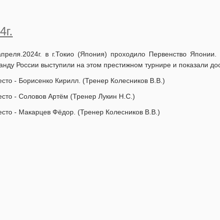
4г.
апреля.2024г. в г.Токио (Япония) проходило Первенство Япони
анду России выступили на этом престижном турнире и показали до
есто - Борисенко Кирилл. (Тренер Колесников В.В.)
есто - Соловов Артём (Тренер Лукин Н.С.)
есто - Макарцев Фёдор. (Тренер Колесников В.В.)