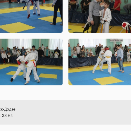
ск-Додзе
4-33-64