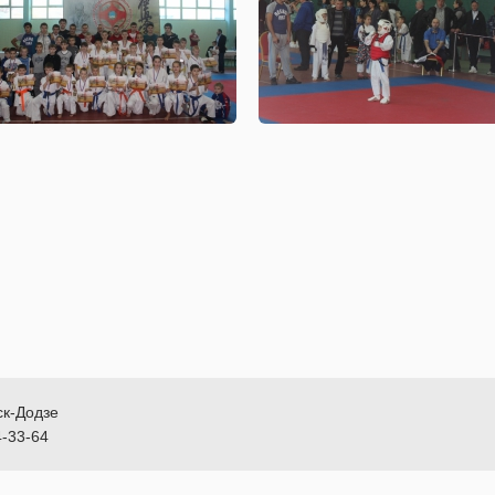
ск-Додзе
4-33-64