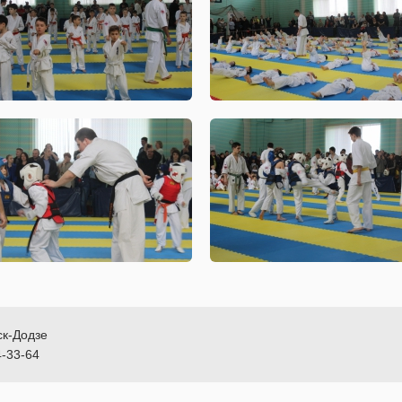
ск-Додзе
4-33-64